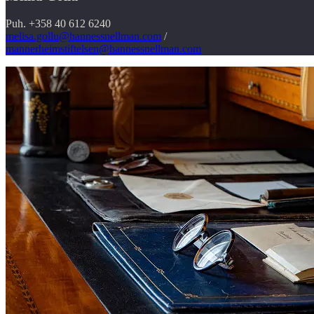
Puh. +358 40 612 6240
melisa.gollu@hannessnellman.com
/
mannerheimstiftelsen@hannessnellman.com