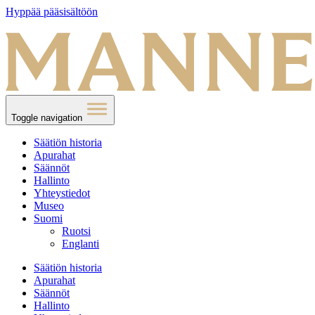
Hyppää pääsisältöön
Toggle navigation
Säätiön historia
Apurahat
Säännöt
Hallinto
Yhteystiedot
Museo
Suomi
Ruotsi
Englanti
Säätiön historia
Apurahat
Säännöt
Hallinto