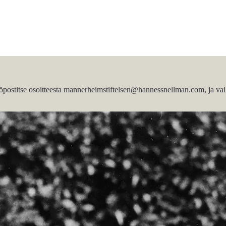
ähköpostitse osoitteesta mannerheimstiftelsen@hannessnellman.com, ja vaih