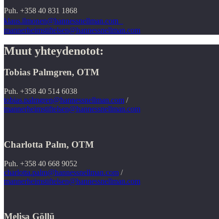
Puh. +358 40 831 1868
klaus.ilmonen@hannessnellman.com
mannerheimstiftelsen@hannessnellman.com
Muut yhteydenotot:
Tobias Palmgren, OTM
Puh. +358 40 514 6038
tobias.palmgren@hannessnellman.com
/
mannerheimstiftelsen@hannessnellman.com
Charlotta Palm, OTM
Puh. +358 40 668 9052
charlotta.palm@hannessnellman.com
/
mannerheimstiftelsen@hannessnellman.com
Melisa Göllü