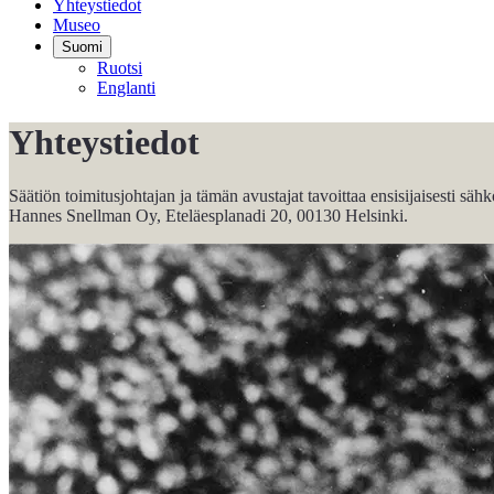
Yhteystiedot
Museo
Suomi
Ruotsi
Englanti
Yhteystiedot
Säätiön toimitusjohtajan ja tämän avustajat tavoittaa ensisijaisesti s
Hannes Snellman Oy, Eteläesplanadi 20, 00130 Helsinki.